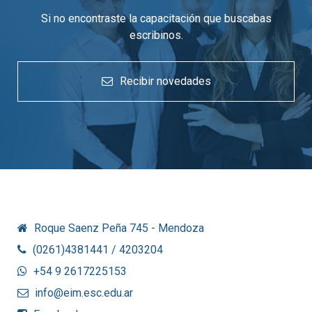
Si no encontraste la capacitación que buscabas
escribinos.
Recibir novedades
Roque Saenz Peña 745 - Mendoza
(0261)4381441 / 4203204
+54 9 2617225153
info@eim.esc.edu.ar