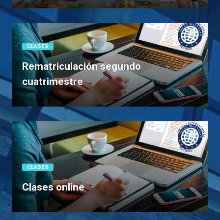
CLASES
Rematriculación segundo
cuatrimestre
CLASES
Clases online