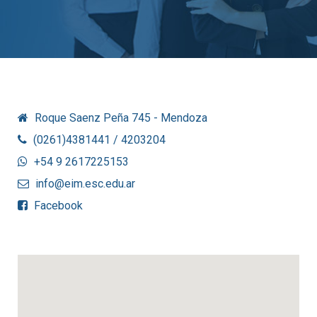
Roque Saenz Peña 745 - Mendoza
(0261)4381441 / 4203204
+54 9 2617225153
info@eim.esc.edu.ar
Facebook