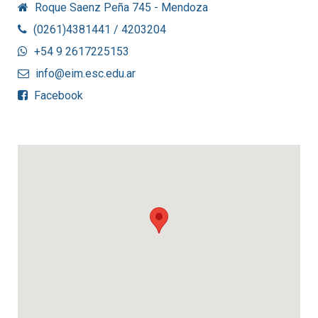
Roque Saenz Peña 745 - Mendoza
(0261)4381441 / 4203204
+54 9 2617225153
info@eim.esc.edu.ar
Facebook