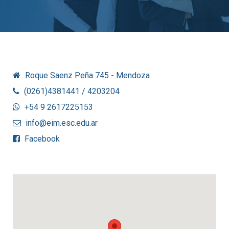
Roque Saenz Peña 745 - Mendoza
(0261)4381441 / 4203204
+54 9 2617225153
info@eim.esc.edu.ar
Facebook