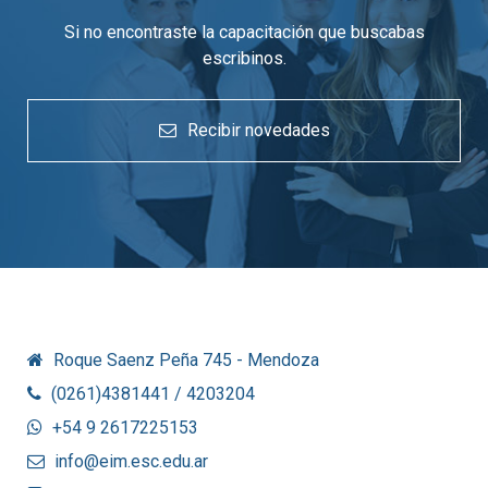
Si no encontraste la capacitación que buscabas
escribinos.
Recibir novedades
Roque Saenz Peña 745 - Mendoza
(0261)4381441 / 4203204
+54 9 2617225153
info@eim.esc.edu.ar