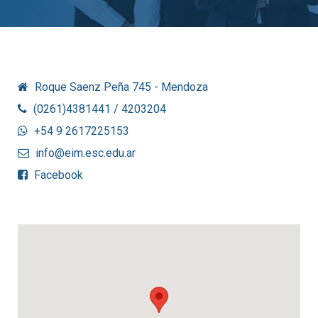
Roque Saenz Peña 745 - Mendoza
(0261)4381441 / 4203204
+54 9 2617225153
info@eim.esc.edu.ar
Facebook